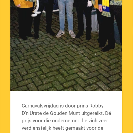
Carnavalsvrijdag is door prins Robby
D’n Urste de Gouden Munt uitgereikt. Dé
prijs voor die ondernemer die zich zeer
verdienstelijk heeft gemaakt voor de