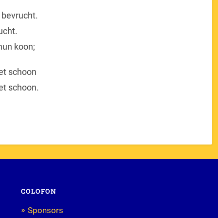
bevrucht.
ucht.
 hun koon;
het schoon
et schoon.
COLOFON
Sponsors