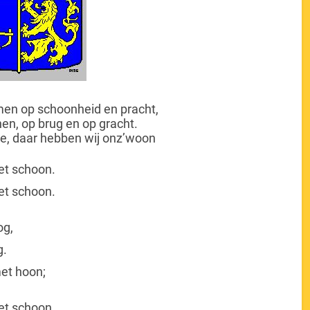
en op schoonheid en pracht,
nen, op brug en op gracht.
e, daar hebben wij onz’woon
et schoon.
et schoon.
og,
g.
et hoon;
et schoon.