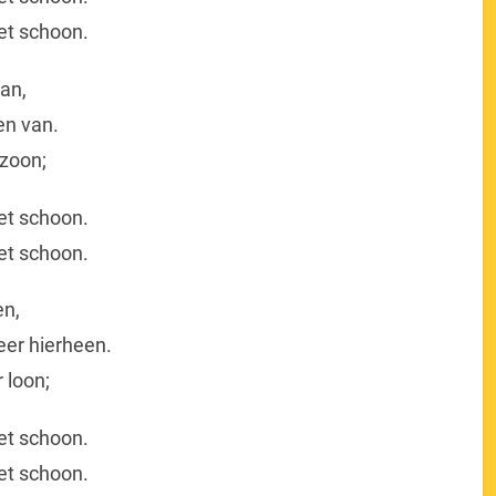
et schoon.
an,
en van.
 zoon;
et schoon.
et schoon.
en,
eer hierheen.
 loon;
et schoon.
et schoon.