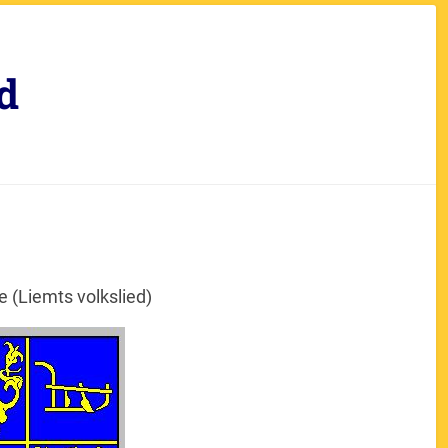
d
 (Liemts volkslied)