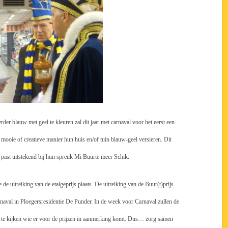
der blauw met geel te kleuren zal dit jaar met carnaval voor het eerst een
 mooie of creatieve manier hun huis en/of tuin blauw-geel versieren. Dit
 past uitstekend bij hun spreuk Mi Buurte meer Schik.
e uitreiking van de etalgeprijs plaats. De uitreiking van de Buur(t)prijs
naval in Ploegersresidentie De Punder. In de week voor Carnaval zullen de
 te kijken wie er voor de prijzen in aanmerking komt. Dus… zorg samen