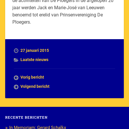
de activiteiten van De Ploegers in de afgelopen 20
jaar werden Jack en Marie-José van Leeuwen
benoemd tot erelid van Prinsenvereniging De
Ploegers.
27 januari 2015
Laatste nieuws
Vorig bericht
Volgend bericht
RECENTE BERICHTEN
In Memoriam: Gerard Schalkx