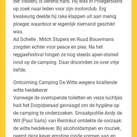
der Velden) is oerend hard. Hij was in Ploegersland
op zoek naar leden voor zijn motorclub. Erg
kieskeurig deelde hij rake klappen uit aan menig
ploeger, waardoor er eigenlijk niemand geschikt
was.
Ad Schelle , Mitch Stupers en Ruud Bouwmans
zorgden echter voor peace en pies. Na het
reggaefestival hingen ze nog steeds apen-stoned
rond op de camping. Daar droomden ze over vrije
liefde.
Ontruiming Camping De Witte wegens knallende
witte heidekever
Vanwege de overlopende toiletten en vieze luchtjes
had het Dorpsberaad gevraagd om de hygiëne op
de camping te onderzoeken. Smaakpolitie Andy de
Wit (Paul Saris) van Rentokul ontdekte de oorzaak:
de witte heidekever. Bij alcoholdampen en muziek,
neemt deze kever ernstige ronde vormen aan en