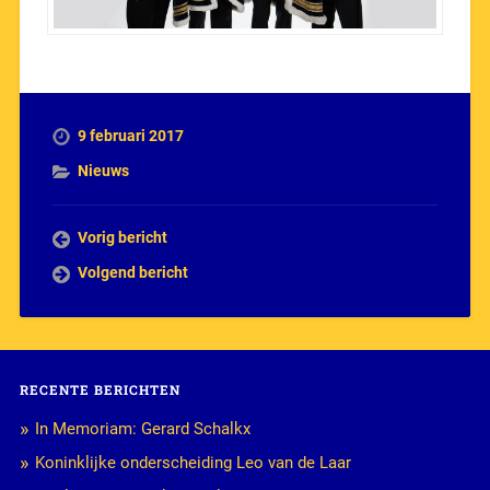
9 februari 2017
Nieuws
Vorig bericht
Volgend bericht
RECENTE BERICHTEN
In Memoriam: Gerard Schalkx
Koninklijke onderscheiding Leo van de Laar