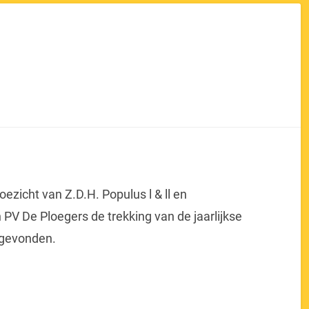
ezicht van Z.D.H. Populus l & ll en
PV De Ploegers de trekking van de jaarlijkse
s gevonden.