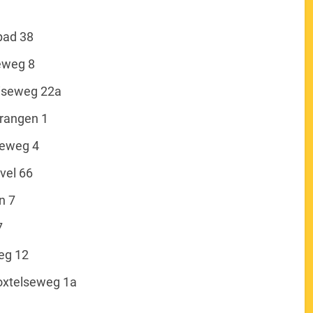
pad 38
eweg 8
eiseweg 22a
Prangen 1
seweg 4
vel 66
n 7
7
eg 12
Boxtelseweg 1a