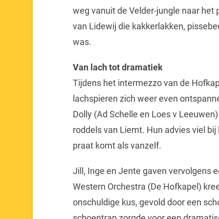
weg vanuit de Velder-jungle naar het 
van Lidewij die kakkerlakken, pissebe
was.
Van lach tot dramatiek
Tijdens het intermezzo van de Hofkap
lachspieren zich weer even ontspann
Dolly (Ad Schelle en Loes v Leeuwen)
roddels van Liemt. Hun advies viel bij h
praat komt als vanzelf.
Jill, Inge en Jente gaven vervolgens 
Western Orchestra (De Hofkapel) kree
onschuldige kus, gevold door een sc
schoentrap zorgde voor een dramatisc