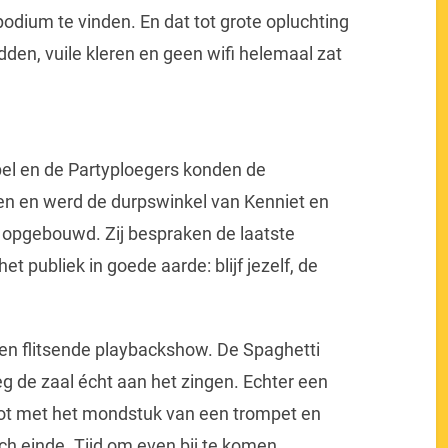
podium te vinden. En dat tot grote opluchting
dden, vuile kleren en geen wifi helemaal zat
el en de Partyploegers konden de
en en werd de durpswinkel van Kenniet en
 opgebouwd. Zij bespraken de laatste
et publiek in goede aarde: blijf jezelf, de
een flitsende playbackshow. De Spaghetti
g de zaal écht aan het zingen. Echter een
hot met het mondstuk van een trompet en
h einde. Tijd om even bij te komen….