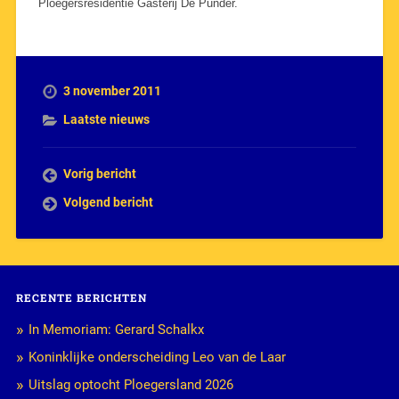
Ploegersresidentie Gasterij De Punder.
3 november 2011
Laatste nieuws
Vorig bericht
Volgend bericht
RECENTE BERICHTEN
In Memoriam: Gerard Schalkx
Koninklijke onderscheiding Leo van de Laar
Uitslag optocht Ploegersland 2026