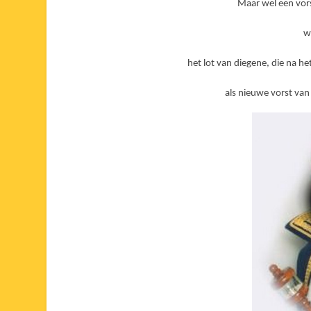
Maar wel een vors
w
het lot van diegene, die na h
als nieuwe vorst van 