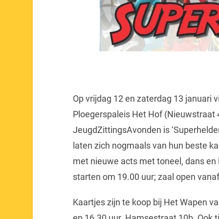
Op vrijdag 12 en zaterdag 13 januari 
Ploegerspaleis Het Hof (Nieuwstraat
JeugdZittingsAvonden is ‘Superhelde
laten zich nogmaals van hun beste k
met nieuwe acts met toneel, dans en
starten om 19.00 uur; zaal open vanaf
Kaartjes zijn te koop bij Het Wapen v
en 16.30 uur Hamsestraat 10b. Ook ti