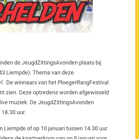
vinden de JeugdZittingsAvonden plaats bij
 43 Liempde). Thema van deze
n’. De winnaars van het PloegerRangFestival
ant zien. Deze optredens worden afgewisseld
 live muziek. De JeugdZittingsAvonden
 18.30 uur.
an Liempde of op 10 januari tussen 14.30 uur
jdens de kaartverkoop van op 8 januari voor