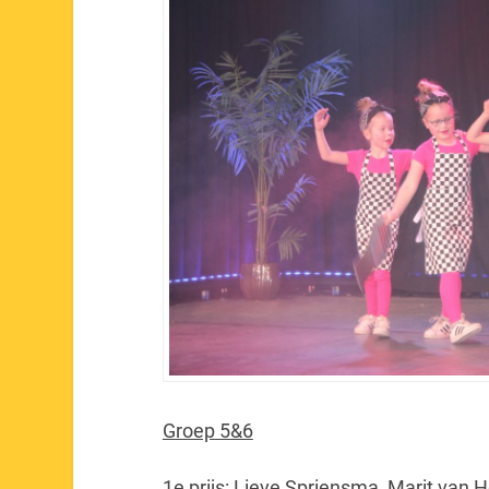
Groep 5&6
1e prijs: Lieve Spriensma, Marit va