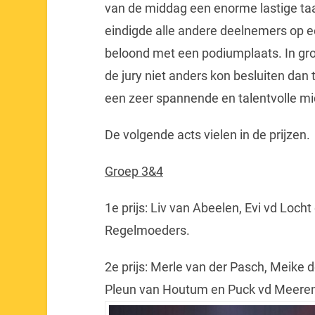
van de middag een enorme lastige taak 
eindigde alle andere deelnemers op e
beloond met een podiumplaats. In groe
de jury niet anders kon besluiten dan
een zeer spannende en talentvolle m
De volgende acts vielen in de prijzen.
Groep 3&4
1e prijs: Liv van Abeelen, Evi vd Loc
Regelmoeders.
2e prijs: Merle van der Pasch, Meike 
Pleun van Houtum en Puck vd Meeren