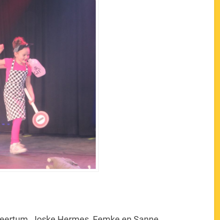
n Heertum, Joske Hermes, Femke en Sanne