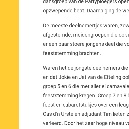
dansgroep van de Partyploegers ope
opzwepende beat. Daarna ging de weds
De meeste deelnemertjes waren, zowel
afgestemde, meidengroepen die ook n
er een paar stoere jongens deel die vo
feeststemming brachten.
Waren het de jongste deelnemers die 
en dat Jokie en Jet van de Efteling o
groep 5 en 6 die met allerlei carnava
feeststemming kregen. Groep 7 en 8 b
feest en cabaretstukjes over een leu
Cas d’n Urste en adjudant Tim lieten zi
verleerd. Door het zeer hoge niveau v