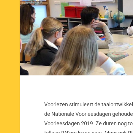
Voorlezen stimuleert de taalontwikkel
de Nationale Voorleesdagen gehoude
Voorleesdagen 2019. Ze duren nog tot
talloze BN’ers lezen voor. Maar ook BL